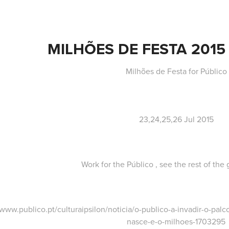
MILHÕES DE FESTA 2015
Milhões de Festa for Público
23,24,25,26 Jul 2015
Work for the Público , see the rest of the
/www.publico.pt/culturaipsilon/noticia/o-publico-a-invadir-o-pa
nasce-e-o-milhoes-1703295