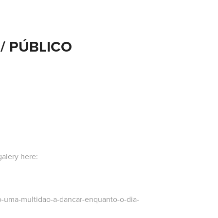
 / PÚBLICO
 galery here:
lco-uma-multidao-a-dancar-enquanto-o-dia-