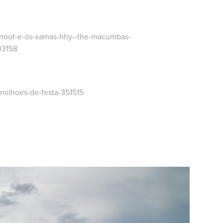
erhoof-e-os-xamas-hhy--the-macumbas-
03158
-milhoes-de-festa-351515